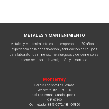
METALES Y MANTENIMIENTO
Metales y Mantenimiento es una empresa con 20 años de
experiencia en la conservación y fabricación de equipos
para laboratorios mineros, metalúrgicos y del cemento así
como centros de investigación y desarrollo.
Monterrey
Parque Logistico Los Lermas
Av. central #230 int. 106
Col. Los lermas, Guadalupe N.L.
C.P. 67190
Conmutador: 8343-0272 / 8340-5300