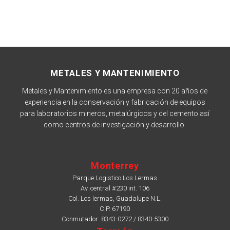
METALES Y MANTENIMIENTO
Metales y Mantenimiento es una empresa con 20 años de
experiencia en la conservación y fabricación de equipos
para laboratorios mineros, metalúrgicos y del cemento así
como centros de investigación y desarrollo.
Monterrey
Parque Logistico Los Lermas
Av. central #230 int. 106
Col. Los lermas, Guadalupe N.L.
C.P. 67190
Conmutador: 8343-0272 / 8340-5300